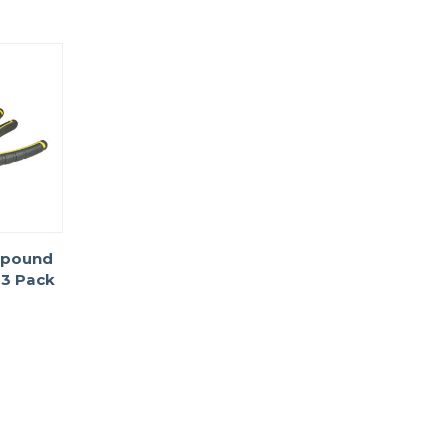
était :
$32.00
pound
 3 Pack