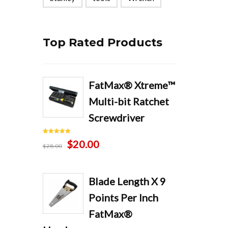
Top Rated Products
FatMax® Xtreme™
Multi-bit Ratchet
Screwdriver
Note
5.00
Le
Le
$
20.00
sur 5
$
28.00
prix
prix
initial
actuel
Blade Length X 9
était :
est :
Points Per Inch
$28.00.
$20.00.
FatMax®