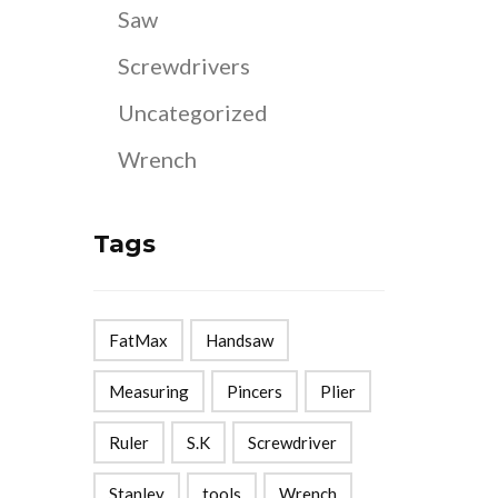
Saw
est :
.
$28.00.
Screwdrivers
Uncategorized
Wrench
Tags
FatMax
Handsaw
Measuring
Pincers
Plier
Ruler
S.K
Screwdriver
Stanley
tools
Wrench