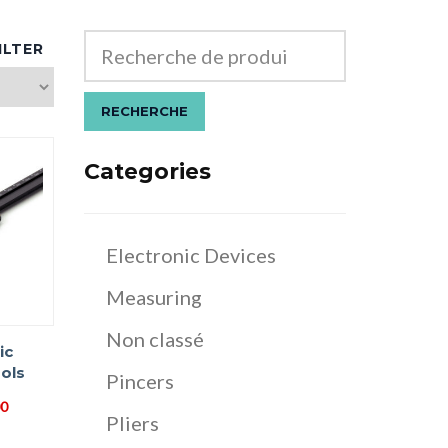
ILTER
RECHERCHE
Categories
Electronic Devices
Measuring
Non classé
ic
ols
Pincers
Le
00
Pliers
prix
actuel