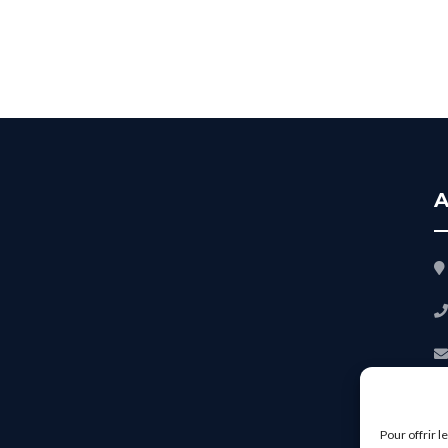
A
Pour offrir 
S