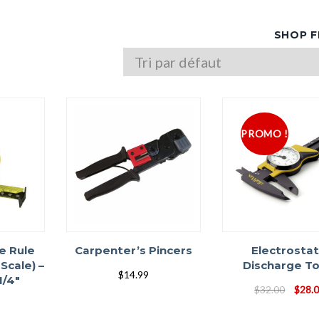
SHOP F
PROMO !
e Rule
Carpenter’s Pincers
Electrostat
Scale) –
Discharge To
$
14.99
1/4″
Le
$
32.00
$
28.
prix
initial