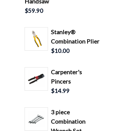
Handsaw
$
59.90
Stanley®
Combination Plier
$
10.00
Carpenter's
Pincers
$
14.99
3 piece
Combination
Wrench Set