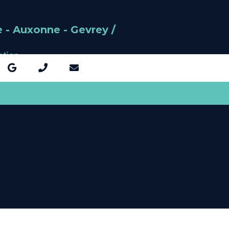
 - Auxonne - Gevrey /
ntion