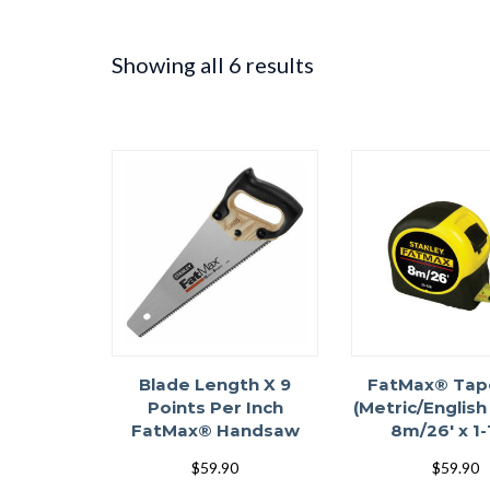
Showing all 6 results
Blade Length X 9
FatMax® Tap
Points Per Inch
(Metric/English 
FatMax® Handsaw
8m/26′ x 1-
$
59.90
$
59.90