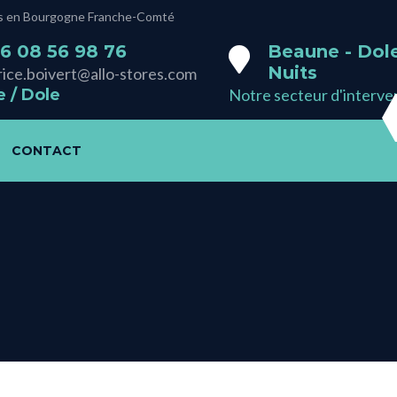
smes en Bourgogne Franche-Comté
6 08 56 98 76‬
Beaune - Dole
Nuits
rice.boivert@allo-stores.com
 / Dole
Notre secteur d'interve
CONTACT