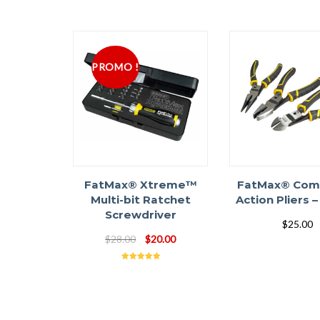
PROMO !
FatMax® Xtreme™
FatMax® Com
Multi-bit Ratchet
Action Pliers –
Screwdriver
$
25.00
Le
Le
$
28.00
$
20.00
prix
prix
initial
actuel
Note
5.00
sur 5
était :
est :
$28.00.
$20.00.