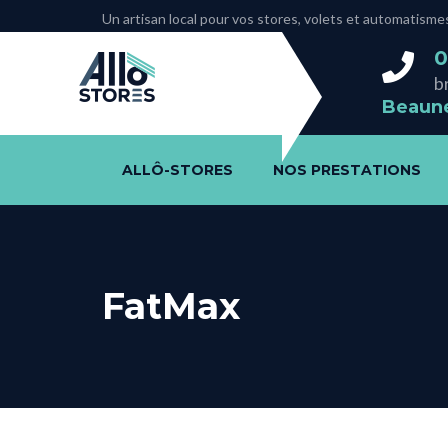
Un artisan local pour vos stores, volets et automati
0
b
Beaune
ALLÔ-STORES
NOS PRESTATIONS
FatMax