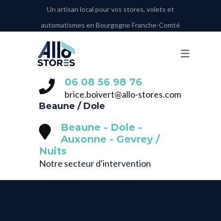
Un artisan local pour vos stores, volets et
automatismes en Bourgogne Franche-Comté
NOS PRESTATIONS
VOLETS ROULANTS
STORES BANNES
06 08 56 98 76‬
STORES INTÉRIEURS
brice.boivert@allo-stores.com
Beaune / Dole
STORES EXTÉRIEURS
Beaune - Dole -
PORTE DE GARAGE
Auxonne - Gevrey /
Nuits
AUTOMATISMES
Notre secteur d'intervention