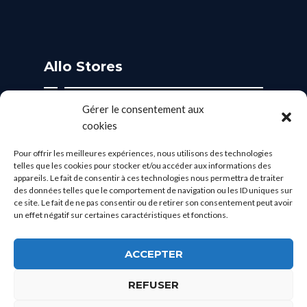
Allo Stores
Gérer le consentement aux
Rue du Moulin Mardasson 21550 Ladoix-Serrigny.
cookies
06 08 56 98 76
Pour offrir les meilleures expériences, nous utilisons des technologies
telles que les cookies pour stocker et/ou accéder aux informations des
brice.boivert@allo-stores.com
appareils. Le fait de consentir à ces technologies nous permettra de traiter
des données telles que le comportement de navigation ou les ID uniques sur
Lun - Ven: 8:30 - 18:00
ce site. Le fait de ne pas consentir ou de retirer son consentement peut avoir
un effet négatif sur certaines caractéristiques et fonctions.
SAV2R - sas au capital de 5000 €
Politique de confidentialité
|
Mentions légales
ACCEPTER
REFUSER