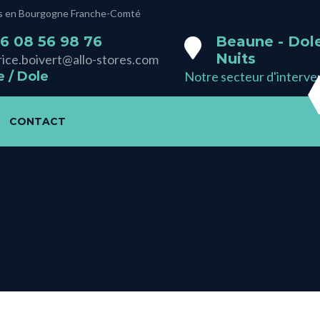
smes en Bourgogne Franche-Comté
6 08 56 98 76‬
Beaune - Dole
Nuits
rice.boivert@allo-stores.com
 / Dole
Notre secteur d'interve
CONTACT