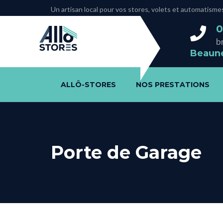
Un artisan local pour vos stores, volets et automati
0
b
Beaune
ALLÔ-STORES
NOS PRESTATIONS
Porte de Garage