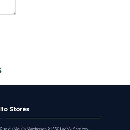
‬
llo Stores
Rue du Moulin Mardasson 21550 Ladoix-Serrigny.