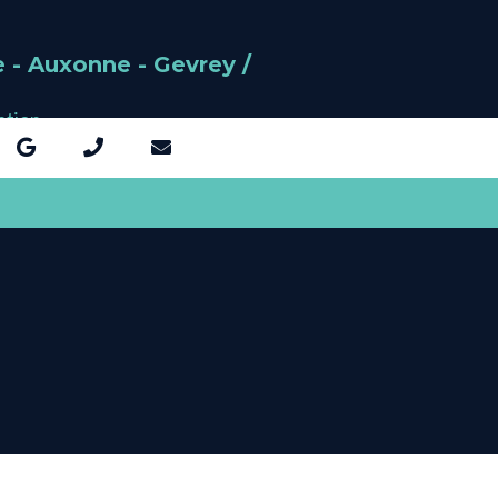
 - Auxonne - Gevrey /
ntion