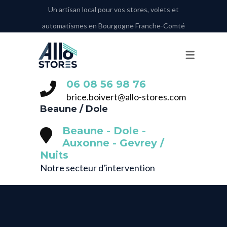
Un artisan local pour vos stores, volets et
automatismes en Bourgogne Franche-Comté
NOS PRESTATIONS
VOLETS ROULANTS
STORES BANNES
06 08 56 98 76‬
STORES INTÉRIEURS
brice.boivert@allo-stores.com
Beaune / Dole
STORES EXTÉRIEURS
Beaune - Dole -
PORTE DE GARAGE
Auxonne - Gevrey /
Nuits
AUTOMATISMES
Notre secteur d'intervention