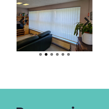
Pre
Nex
viou
t
s