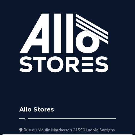
Allo Stores
Rue du Moulin Mardasson 21550 Ladoix-Serrigny.